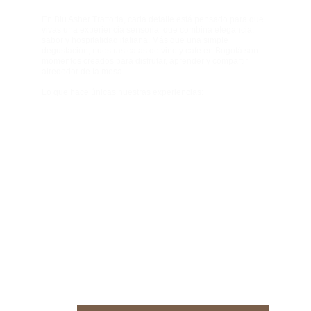
En Blu Asher Trattoria, cada detalle está pensado para que 
vivas una experiencia sensorial que combina elegancia, 
sabor y hospitalidad italiana. Más que una simple 
degustación, nuestras catas de vino y café en Bogotá son 
momentos creados para disfrutar, aprender y compartir 
alrededor de la mesa.
Lo que hace únicas nuestras experiencias: