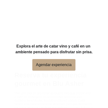
Explora el arte de catar vino y café en un 
ambiente pensado para disfrutar sin prisa.
Agendar experiencia
Reserva tu experiencia 
gourmet en Blu Asher
Vivir una cata en Blu Asher es mucho más que probar vino 
o café: es sumergirse en un recorrido sensorial que 
combina aprendizaje, aromas y sabores únicos. Cada 
sesión está cuidadosamente diseñada para que descubras 
las notas, texturas y matices que definen la cocina italiana y 