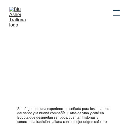
Catas de vino y café 
en Bogotá: descubre 
los sabores del 
mundo en Blu Asher 
Trattoria
La experiencia gastronómica de Blu Asher Trattoria, ahora 
en tu evento.
Sumérgete en una experiencia diseñada para los amantes 
del sabor y la buena compañía. Catas de vino y café en 
Bogotá que despiertan sentidos, cuentan historias y 
conectan la tradición italiana con el mejor origen cafetero.