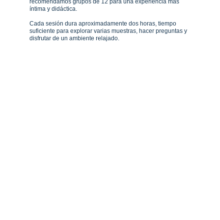
recomendamos grupos de 12 para una experiencia más 
íntima y didáctica.
Cada sesión dura aproximadamente dos horas, tiempo 
suficiente para explorar varias muestras, hacer preguntas y 
disfrutar de un ambiente relajado.
Actividades 