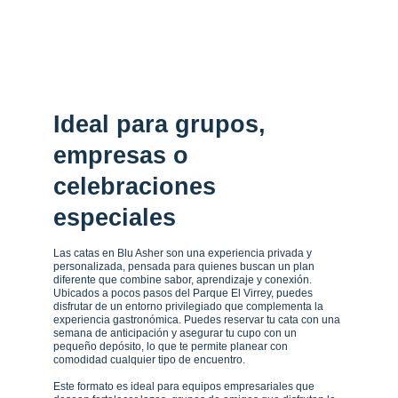
Explora nuestras opciones de maridaje 
diseñadas por el chef, que realzan los 
sabores italianos más auténticos y 
transforman cada cata en una experiencia 
completa.
Ideal para grupos, 
empresas o 
celebraciones 
especiales
Las catas en Blu Asher son una experiencia privada y 
personalizada, pensada para quienes buscan un plan 
diferente que combine sabor, aprendizaje y conexión. 
Ubicados a pocos pasos del Parque El Virrey, puedes 
disfrutar de un entorno privilegiado que complementa la 
experiencia gastronómica. Puedes reservar tu cata con una 
semana de anticipación y asegurar tu cupo con un 
pequeño depósito, lo que te permite planear con 
comodidad cualquier tipo de encuentro.
Este formato es ideal para equipos empresariales que 