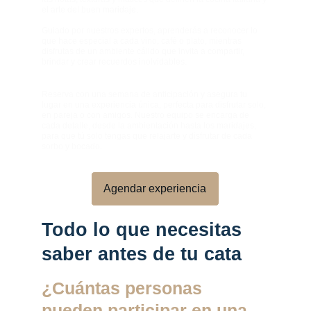
el arte del buen maridaje.
Guiado por nuestros expertos, aprenderás a reconocer lo 
que hace especial a cada vino, café o plato, mientras 
disfrutas de un ambiente cálido que invita a compartir, 
brindar y crear recuerdos inolvidables.
Reserva con una semana de anticipación y asegura tu 
lugar en una experiencia única, perfecta para disfrutar solo, 
en pareja o con amigos. Nuestro equipo se encarga de 
cada detalle, desde la ambientación hasta los maridajes, 
para que tú solo tengas que relajarte y disfrutar de cada 
sorbo y bocado.
Agendar experiencia
Todo lo que necesitas 
saber antes de tu cata
¿Cuántas personas 
pueden participar en una 