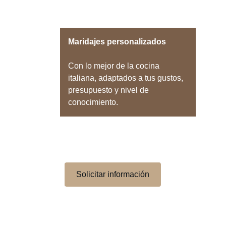
Maridajes personalizados
Con lo mejor de la cocina 
italiana, adaptados a tus gustos, 
presupuesto y nivel de 
conocimiento.
Haz de tu próximo encuentro una 
experiencia sensorial que se recuerde.
Solicitar información
Cada vino y cada café cobra vida cuando 
se acompaña con el plato perfecto. 