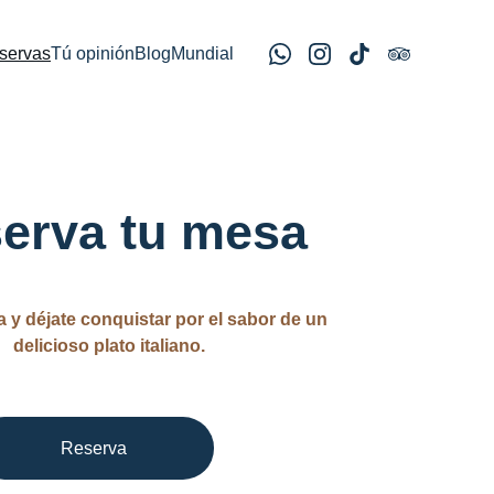
servas
Tú opinión
Blog
Mundial
erva tu mesa
a y déjate conquistar por el sabor de un 
delicioso plato italiano.
Reserva