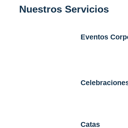
Nuestros Servicios
a italiana auténtica con atención personalizada y ambiente aco
Eventos Corp
Convierte tus reuniones
Organizamos eventos e
ejecutivas con una pro
servicio que refleja pr
italiana.
Celebraciones
Celebra los momentos q
creamos experiencias m
excepcional, atención 
a compartir y disfrutar s
Catas