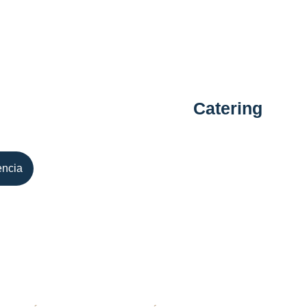
Descubre el arte de deg
vino te invitan a explo
en un ambiente íntimo y
pequeños o como una ex
expertos.
Catering
Lleva la experiencia Bl
catering ofrece auténti
encia
cuidadas y un sabor que
celebraciones o encuen
hacen la diferencia.