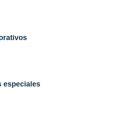
gedor.
orativos
 en experiencias de alto nivel. 
mpresariales, lanzamientos o cenas 
puesta gastronómica impecable y un 
ofesionalismo, elegancia y hospitalidad 
 especiales
ue realmente importan. En Blu Asher 
emorables con una cocina italiana 
personalizada y un ambiente que invita 
in prisa.